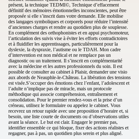
présent, la technique TEDMI©, Technique d’effacement
définitif des mémoires émotionnelles inconscientes, peut être
proposée si elle s’inscrit dans votre demande. Elle mobilise
des langages symboliques et corporels pour réduire l’intensité
d’anciennes charges et rendre au quotidien plus de souplesse.
En complément des orthophonistes et en appui psychomoteur,
l’articulation des suivis vise à éviter les efforts contradictoires
et à fluidifier les apprentissages, particulièrement pour la
dyslexie, la dyspraxie, l’autisme ou le TDAH. Mon cadre
d’intervention est non médical et ne remplace pas un
diagnostic ou un traitement. Il s’inscrit en complémentarité
avec la médecine et les autres professionnels du soin. Il est
possible de consulter au cabinet à Plaisir, demander une visio
aux abords de Neauphle-le-Château. La libération des tensions
est visée.S’occuper des émotions chez l’enfant, l’adolescent et
l’adulte n’implique pas de miracle, mais un protocole
méthodique qui associe compréhension, entraînement et
consolidation. Pour le premier rendez‑vous et la prise d’un
créneau, utilisez le formulaire ou appelez le cabinet. Vous
recevrez un retour rapide avec une proposition d’horaire et, si
besoin, une liste courte de documents ou d’observations utiles
avant la séance. Le but est clair. Engager le premier pas,
identifier ensemble ce qui bloque, fixer des actions réalistes et
regagner, pas à pas, un quotidien plus serein et plus aligné.