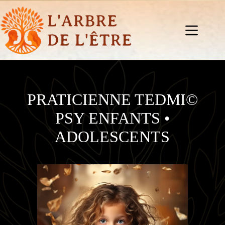
Passer
au
contenu
PRATICIENNE TEDMI©
PSY ENFANTS •
ADOLESCENTS